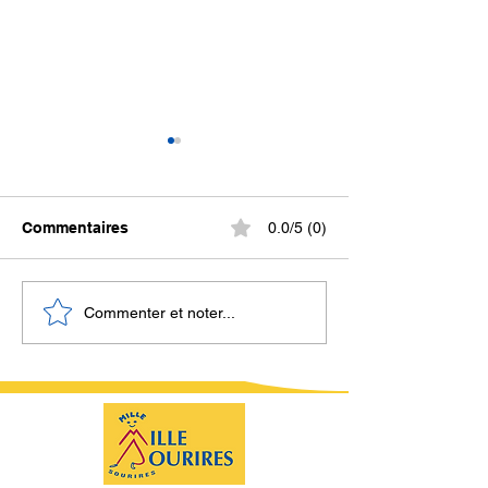
Commentaires
0.0/5 (0)
Retour en images sur la
Notre jardin pa
Commenter et noter...
première semaine de
revêt les coule
vacances
Jeux Olympiqu