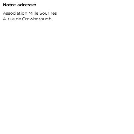
Notre adresse:
Association Mille Sourires
4, rue de Crowborough
45200 Montargis
Porte et interphone
à l'entrée de derrière
Téléphone:
02 38 87 85 31
Email:
mille.sourires9@orange.fr
Horaires d'ouverture au public:
lundi: 9h-12h 16h30-18h
mardi: 9h-12h 14h-18h
mercredi: 9h-12 14h-18h
jeudi: 9h-12h 16h30-18h
vendredi: 9h-12h 14h-18h
samedi, dimanche: fermé