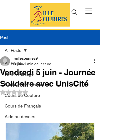
Post
All Posts
millesourires9
All Posts
8 juin
1 min de lecture
Vendredi 5 juin - Journée
Jardin Partagé
Solidaire avec UnisCité
Sorties/événements
Noté NaN étoiles sur 5.
Cours de Couture
Cours de Français
Aide au devoirs