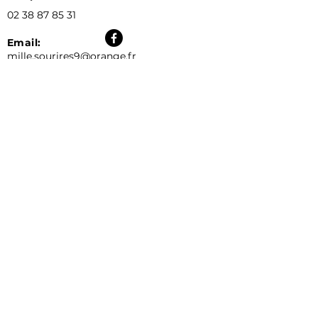
02 38 87 85 31
Email:
mille.sourires9@orange.fr
Horaires d'ouverture au public:
lundi: 9h-12h 16h30-18h
mardi: 9h-12h 14h-18h
mercredi: 9h-12 14h-18h
jeudi: 9h-12h 16h30-18h
vendredi: 9h-12h 14h-18h
samedi, dimanche: fermé